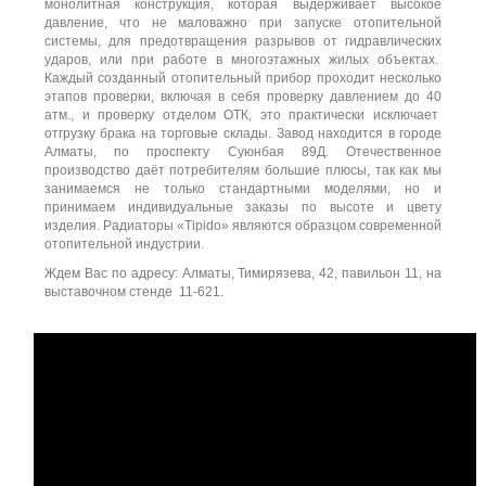
монолитная конструкция, которая выдерживает высокое
давление, что не маловажно при запуске отопительной
системы, для предотвращения разрывов от гидравлических
ударов, или при работе в многоэтажных жилых объектах.
Каждый созданный отопительный прибор проходит несколько
этапов проверки, включая в себя проверку давлением до 40
атм., и проверку отделом ОТК, это практически исключает
отгрузку брака на торговые склады. Завод находится в городе
Алматы, по проспекту Суюнбая 89Д. Отечественное
производство даёт потребителям большие плюсы, так как мы
занимаемся не только стандартными моделями, но и
принимаем индивидуальные заказы по высоте и цвету
изделия. Радиаторы «Tipido» являются образцом современной
отопительной индустрии.
Ждем Вас по адресу: Алматы, Тимирязева, 42, павильон 11, на
выставочном стенде 11-621.