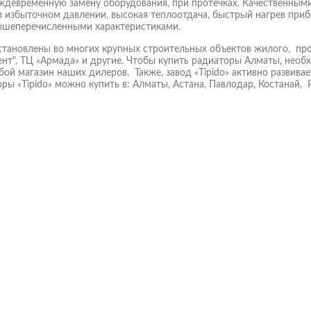
ждевременную замену оборудования, при протечках. Качественными
 избыточном давлении, высокая теплоотдача, быстрый нагрев приб
вышеперечисленными характеристиками.
становлены во многих крупных строительных объектов жилого, пр
ент", ТЦ «Армада» и другие. Чтобы купить радиаторы Алматы, необ
юбой магазин наших дилеров. Также, завод «Tipido» активно развива
оры «Tipido» можно купить в: Алматы, Астана, Павлодар, Костанай, 