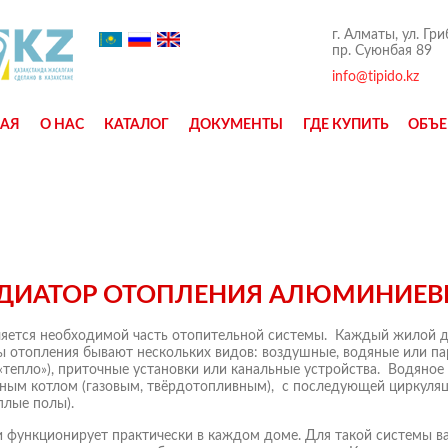
г. Алматы, ул. Гр
пр. Суюнбая 89
info@tipido.kz
НАЯ
О НАС
КАТАЛОГ
ДОКУМЕНТЫ
ГДЕ КУПИТЬ
ОБЪЕ
ДИАТОР ОТОПЛЕНИЯ АЛЮМИНИЕ
ляется необходимой часть отопительной системы. Каждый жилой 
ы отопления бывают нескольких видов: воздушные, водяные или п
тепло»), приточные установки или канальные устройства. Водяное 
ьным котлом (газовым, твёрдотопливным), с последующей циркуляц
плые полы).
и функционирует практически в каждом доме. Для такой системы в